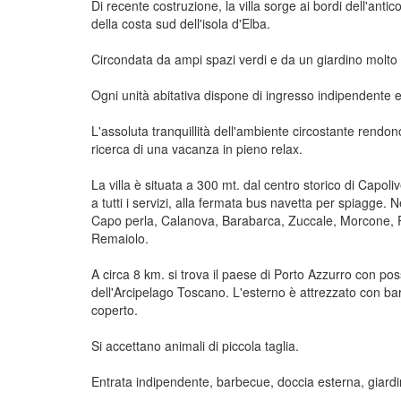
Di recente costruzione, la villa sorge ai bordi dell'anti
della costa sud dell'isola d'Elba.
Circondata da ampi spazi verdi e da un giardino molto c
Ogni unità abitativa dispone di ingresso indipendente e
L'assoluta tranquillità dell'ambiente circostante rendon
ricerca di una vacanza in pieno relax.
La villa è situata a 300 mt. dal centro storico di Capol
a tutti i servizi, alla fermata bus navetta per spiagge. N
Capo perla, Calanova, Barabarca, Zuccale, Morcone, Pa
Remaiolo.
A circa 8 km. si trova il paese di Porto Azzurro con poss
dell'Arcipelago Toscano. L'esterno è attrezzato con ba
coperto.
Si accettano animali di piccola taglia.
Entrata indipendente, barbecue, doccia esterna, giard