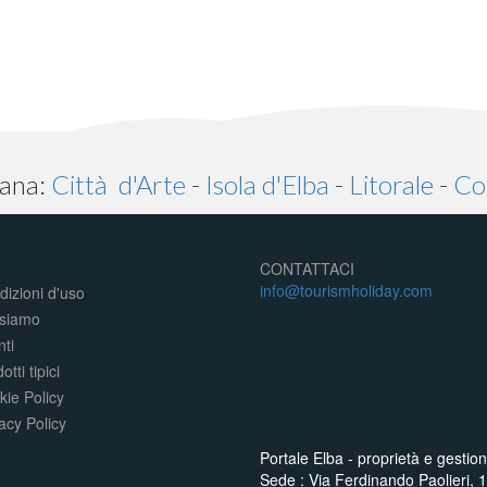
cana:
Città d'Arte
-
Isola d'Elba
-
Litorale
-
Col
CONTATTACI
info@tourismholiday.com
izioni d'uso
 siamo
ti
otti tipici
kie Policy
acy Policy
Portale Elba - proprietà e gestion
Sede : Via Ferdinando Paolieri, 