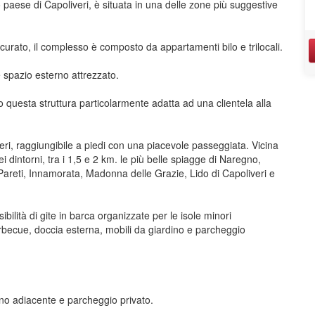
co paese di Capoliveri, è situata in una delle zone più suggestive
urato, il complesso è composto da appartamenti bilo e trilocali.
 spazio esterno attrezzato.
o questa struttura particolarmente adatta ad una clientela alla
iveri, raggiungibile a piedi con una piacevole passeggiata. Vicina
ei dintorni, tra i 1,5 e 2 km. le più belle spiagge di Naregno,
reti, Innamorata, Madonna delle Grazie, Lido di Capoliveri e
ibilità di gite in barca organizzate per le isole minori
rbecue, doccia esterna, mobili da giardino e parcheggio
ino adiacente e parcheggio privato.