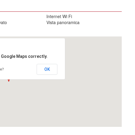
Internet Wi Fi
vato
Vista panoramica
d Google Maps correctly.
OK
te?