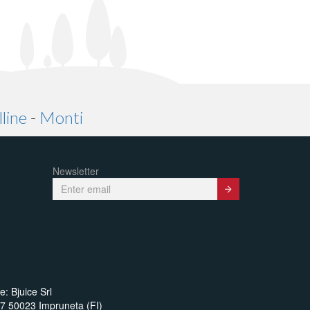
line
-
Monti
Newsletter
Submit
e: Bjuice Srl
17 50023 Impruneta (FI)