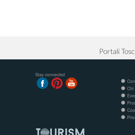
Portali Tos
Stay connected
Cond
Chi
Even
Prod
Coo
Priv