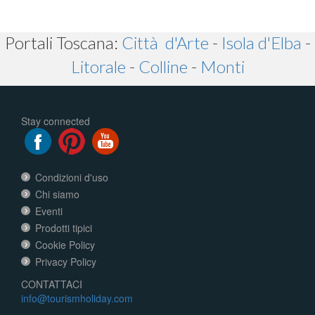
Portali Toscana:
Città d'Arte
-
Isola d'Elba
-
Litorale
-
Colline
-
Monti
Stay connected
Condizioni d'uso
Chi siamo
Eventi
Prodotti tipici
Cookie Policy
Privacy Policy
CONTATTACI
info@tourismholiday.com