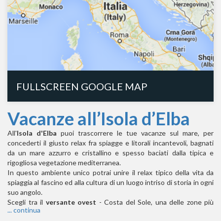
FULLSCREEN GOOGLE MAP
Vacanze all’Isola d’Elba
All'
Isola d'Elba
puoi trascorrere le tue vacanze sul mare, per
concederti il giusto relax fra spiagge e litorali incantevoli, bagnati
da un mare azzurro e cristallino e spesso baciati dalla tipica e
rigogliosa vegetazione mediterranea.
In questo ambiente unico potrai unire il relax tipico della vita da
spiaggia al fascino ed alla cultura di un luogo intriso di storia in ogni
suo angolo.
Scegli tra il
versante ovest
- Costa del Sole, una delle zone più
... continua
frequentate dai turisti per la bellezza delle spiagge, il
versante