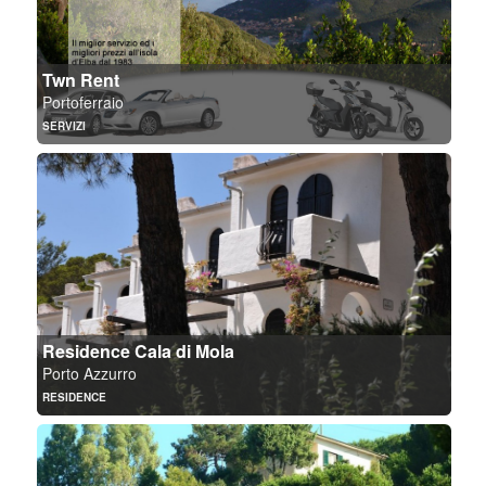
Appartamenti Tamerici Elbazzurra
Capoliveri
Twn Rent
Dettagli
Portoferraio
Appartamenti
SERVIZI
Dettagli
Residence Cala di Mola
Porto Azzurro
Az. Agr. Montefabbrello
RESIDENCE
Portoferraio
Dettagli
Agriturismo
Dettagli