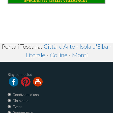
Portali Toscana:
Città d'Arte
-
Isola d'Elba
-
Litorale
-
Colline
-
Monti
Stay connected
Condizioni d'uso
Chi siamo
Eventi
Prodotti tipici