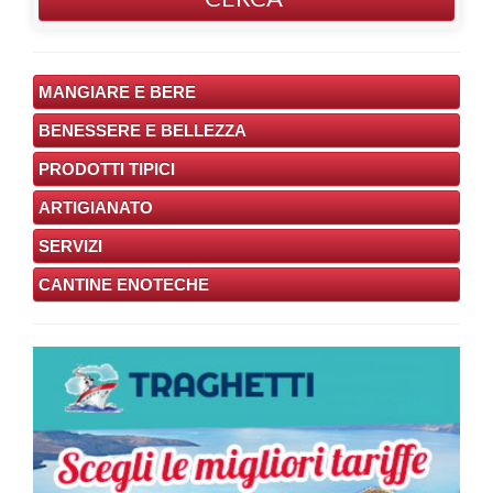
MANGIARE E BERE
BENESSERE E BELLEZZA
PRODOTTI TIPICI
ARTIGIANATO
SERVIZI
CANTINE ENOTECHE