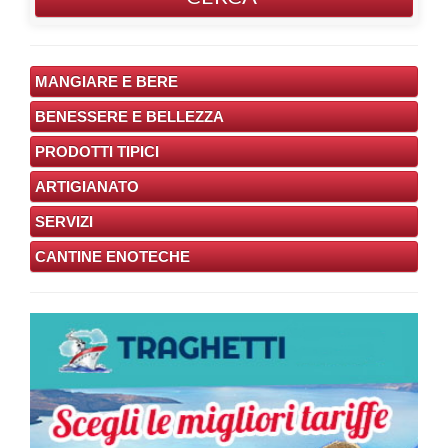
MANGIARE E BERE
BENESSERE E BELLEZZA
PRODOTTI TIPICI
ARTIGIANATO
SERVIZI
CANTINE ENOTECHE