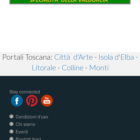
Portali Toscana:
Città d'Arte
-
Isola d'Elba
-
Litorale
-
Colline
-
Monti
Stay connected
Condizioni d'uso
Chi siamo
Eventi
Prodotti tipici